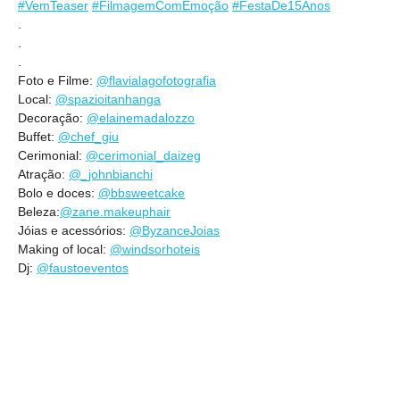
#VemTeaser
#FilmagemComEmoção
#FestaDe15Anos
.
.
.
Foto e Filme:
@flavialagofotografia
Local:
@spazioitanhanga
Decoração:
@elainemadalozzo
Buffet:
@chef_giu
Cerimonial:
@cerimonial_daizeg
Atração:
@_johnbianchi
Bolo e doces:
@bbsweetcake
Beleza:
@zane.makeuphair
Jóias e acessórios:
@ByzanceJoias
Making of local:
@windsorhoteis
Dj:
@faustoeventos