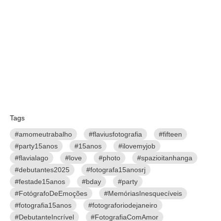
Tags
#amomeutrabalho
#flaviusfotografia
#fifteen
#party15anos
#15anos
#ilovemyjob
#flavialago
#love
#photo
#spazioitanhanga
#debutantes2025
#fotografa15anosrj
#festade15anos
#bday
#party
#FotógrafoDeEmoções
#MemóriasInesquecíveis
#fotografia15anos
#fotograforiodejaneiro
#DebutanteIncrível
#FotografiaComAmor