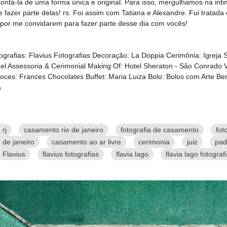
ontá-la de uma forma única e original. Para isso, mergulhamos na int
 fazer parte delas! rs. Foi assim com Tatiana e Alexandre. Fui tratada 
a por me convidarem para fazer parte desse dia com vocês!
grafias: Flavius Fotografias Decoração: La Doppia Cerimônia: Igreja 
gel Assessoria & Cerimonial Making Of: Hotel Sheraton - São Conrado
Doces: Frances Chocolates Buffet: Maria Luiza Bolo: Bolos com Arte
a
rj
casamento rio de janeiro
fotografia de casamento
fot
 de janeiro
casamento ao ar livre
cerimonia
juiz
pad
Flavius
flavius fotografias
flavia lago
flavia lago fotograf