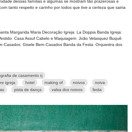
imidade dessas famílias e algumas se mostram tão prazerosas e
com tanto respeito e carinho por todos que tive a certeza que sairia
Santa Margarida Maria Decoração Igreja: La Doppia Banda Igreja:
 Vestido: Casa Assuf Cabelo e Maquiagem: João Velasquez Buquê:
 Bem-Casados: Gisele Bem-Casados Banda da Festa: Orquestra dos
ografia de casamento rj
re igreja
hotel
making of
noivos
noiva
ias
pista de dança
valsa dos noivos
festa